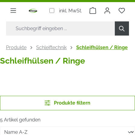
alt springen
Warenkorb enthäl
Du h
inkl. MwSt.
Produkte
Schleiftechnik
Schleifhülsen / Ringe
Schleifhülsen / Ringe
Produkte filtern
5 Artikel gefunden