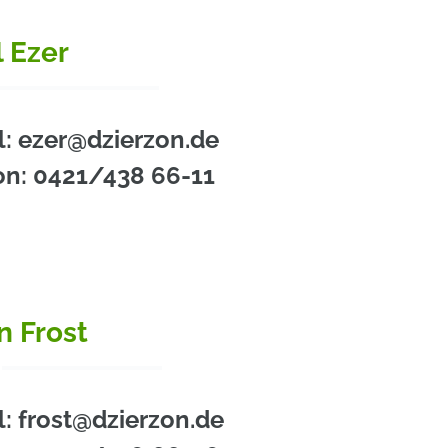
l Ezer
l: ezer@dzierzon.de
on: 0421/438 66-11
n Frost
l: frost@dzierzon.de