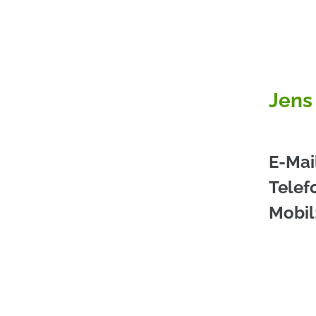
J
ens
E-Mai
Telef
Mobil