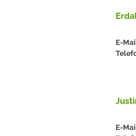
Erda
E-Mai
Telef
Justi
E-Mai