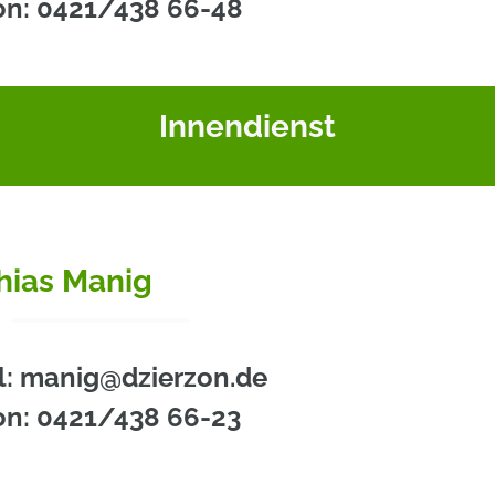
on: 0421/438 66-48
Innendienst
hias Manig
l: manig@dzierzon.de
on: 0421/438 66-23