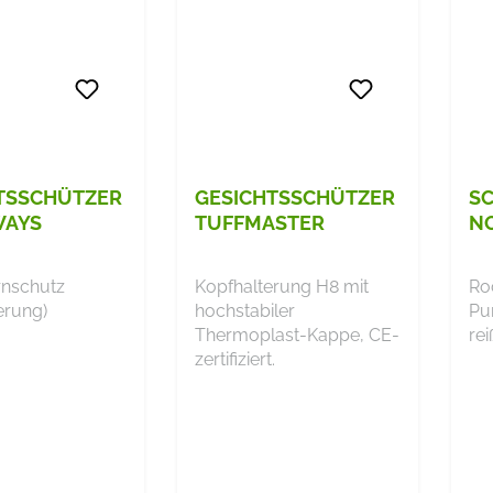
TSSCHÜTZER
GESICHTSSCHÜTZER
S
WAYS
TUFFMASTER
NO
rnschutz
Kopfhalterung H8 mit
Rock
erung)
hochstabiler
Pu
Thermoplast-Kappe, CE-
rei
zertifiziert.