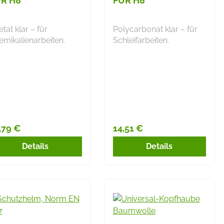
R H8
FÜR H8
tat klar – für
Polycarbonat klar – für
emikalienarbeiten.
Schleifarbeiten.
,79 €
14,51 €
gulärer Preis:
Regulärer Preis:
Details
Details