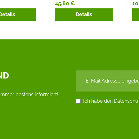
45,80 €
10
r Preis:
Regulärer Preis:
Re
Details
Details
ND
immer bestens informiert!
Ich habe den
Datenschu