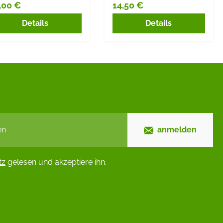
,00 €
14,50 €
gulärer Preis:
Regulärer Preis:
Details
Details
anmelden
tz
gelesen und akzeptiere ihn.