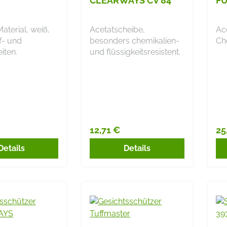
CLEARWAYS CV 84
FÜ
aterial, weiß,
Acetatscheibe,
Ace
if- und
besonders chemikalien-
Ch
iten.
und flüssigkeitsresistent.
12,71 €
25
r Preis:
Regulärer Preis:
Re
Details
Details