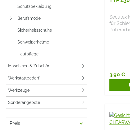
TYP Z30
Schutzbekleidung
Secutex M
Berufsmode
für Schle
Polierarbe
Sicherheitsschuhe
Schweißerhelme
Hautpflege
Maschinen & Zubehör
3,90 €
Reguläre
Werkstattbedarf
Werkzeuge
Sonderangebote
Preis