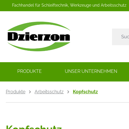
Fachhandel für Schleiftechnik, Werkzeuge und Arbeitsschutz
springen
Zur Hauptnavigation springen
PRODUKTE
UNSER UNTERNEHMEN
Produkte
Arbeitsschutz
Kopfschutz