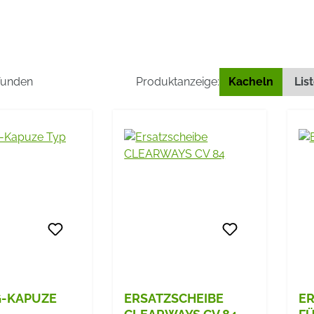
efunden
Produktanzeige:
Kacheln
Lis
-KAPUZE
ERSATZSCHEIBE
ER