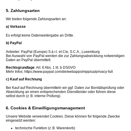
5. Zahlungsarten
Wir bieten folgende Zahlungsarten an:
a) Vorkasse
Es erfolgt keine Datenweitergabe an Dritte.
b) PayPal
Anbieter: PayPal (Europe) S.à r.l. et Cie, S.C.A., Luxemburg
Bei Auswahl von PayPal werden die zur Zahlungsabwicklung notwendigen
Daten an PayPal übermittelt.
Rechtsgrundlage
: Art. 6 Abs. 1 lit. b DSGVO
Mehr Infos: https://www.paypal.com/de/webapps/mpp/ua/privacy-full
c) Kauf auf Rechnung
Bei Kauf auf Rechnung übermitteln wir ggf. Daten zur Bonitätsprüfung oder
Abwicklung an einen entsprechenden Dienstleister oder führen diese
selbst durch (z. B. interne Prüfung).
6. Cookies & Einwilligungsmanagement
Unsere Website verwendet Cookies. Diese können für folgende Zwecke
eingesetzt werden:
technische Funktion (z. B. Warenkorb)