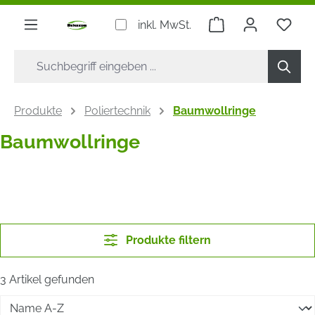
alt springen
Warenkorb enthäl
Du h
inkl. MwSt.
Produkte
Poliertechnik
Baumwollringe
Baumwollringe
Produkte filtern
3 Artikel gefunden