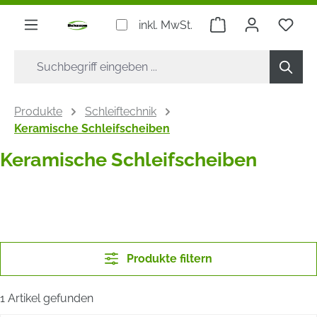
alt springen
Warenkorb enthäl
Du h
inkl. MwSt.
Produkte
Schleiftechnik
Keramische Schleifscheiben
Keramische Schleifscheiben
Produkte filtern
1 Artikel gefunden