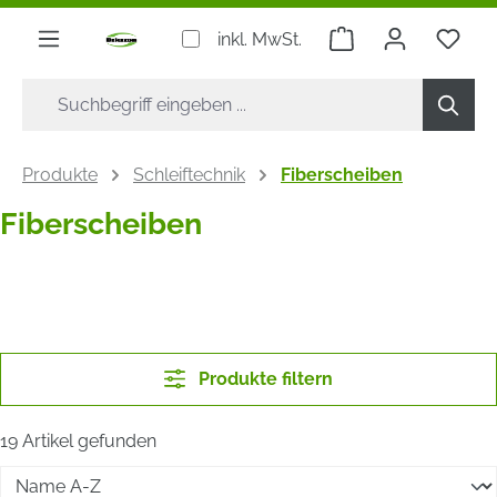
alt springen
Warenkorb enthäl
Du h
inkl. MwSt.
Produkte
Schleiftechnik
Fiberscheiben
Fiberscheiben
Produkte filtern
19 Artikel gefunden