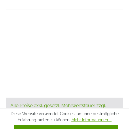
Alle Preise exkl. gesetzl. Mehrwertsteuer zzgl.
Versandkosten
und ggf. Nachnahmegebühren,
Diese Website verwendet Cookies, um eine bestmögliche
wenn nicht anders angegeben.
Erfahrung bieten zu können.
Mehr Informationen ...