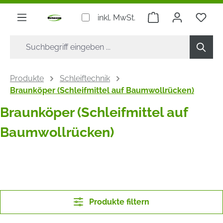
alt springen
Warenkorb enthäl
Du h
inkl. MwSt.
Produkte
Schleiftechnik
Braunköper (Schleifmittel auf Baumwollrücken)
Braunköper (Schleifmittel auf
Baumwollrücken)
Produkte filtern