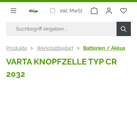
alt springen
Warenkorb enthäl
inkl. MwSt.
Produkte
Werkstattbedarf
Batterien / Akkus
VARTA KNOPFZELLE TYP CR
2032
Bildergalerie überspringen