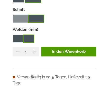
auswählen
Schaft
MK 2
MK 3
(Diese Option ist zurzeit nicht verfügbar.)
auswählen
Weldon (mm)
19
32
Produkt Anzahl: Gib den ge
In den Warenkorb
Versandfertig in ca. 5 Tagen, Lieferzeit 1-3
Tage