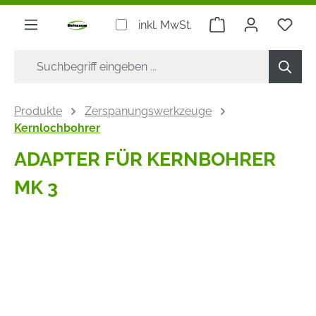
alt springen
Warenkorb enthäl
inkl. MwSt.
Produkte
Zerspanungswerkzeuge
Kernlochbohrer
ADAPTER FÜR KERNBOHRER
MK 3
Bildergalerie überspringen