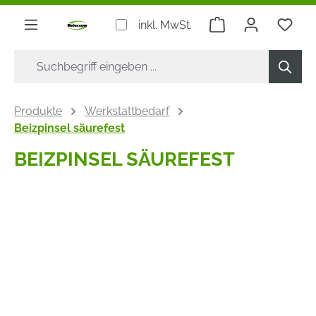
alt springen
Warenkorb enthäl
inkl. MwSt.
Produkte
Werkstattbedarf
Beizpinsel säurefest
BEIZPINSEL SÄUREFEST
Bildergalerie überspringen