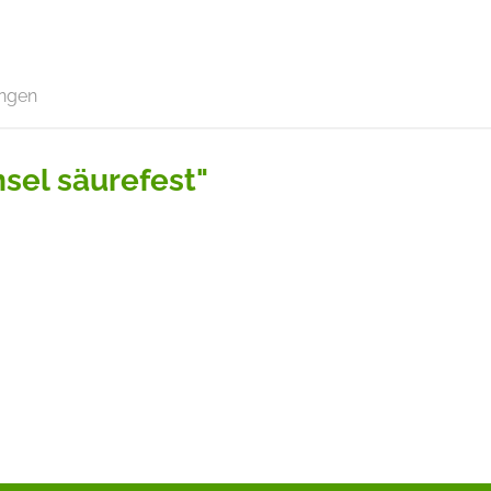
ngen
sel säurefest"