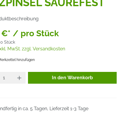
IZPINSEL SÄUREFEST
duktbeschreibung
 €* / pro Stück
00 Stück
xkl. MwSt. zzgl. Versandkosten
erkzettel hinzufügen
Produkt Anzahl: Gib den gewünsc
In den Warenkorb
dfertig in ca. 5 Tagen, Lieferzeit 1-3 Tage