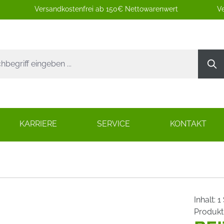
Versandkostenfrei ab 150€ Nettowarenwert
Ve
KARRIERE
SERVICE
KONTAKT
Inhalt:
1
Produk