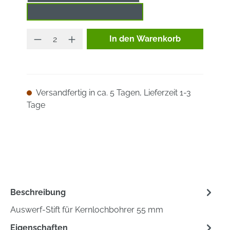
Auswerfstift 6,34 x 102 mm
Produkt Anzahl: Gib den ge
In den Warenkorb
Versandfertig in ca. 5 Tagen, Lieferzeit 1-3
Tage
Beschreibung
Auswerf-Stift für Kernlochbohrer 55 mm
Eigenschaften