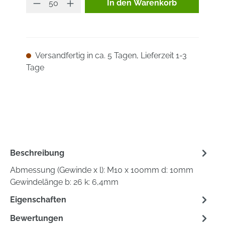
Produkt Anzahl: Gib den ge
In den Warenkorb
Versandfertig in ca. 5 Tagen, Lieferzeit 1-3
Tage
Beschreibung
Abmessung (Gewinde x l): M10 x 100mm d: 10mm
Gewindelänge b: 26 k: 6,4mm
Eigenschaften
Bewertungen