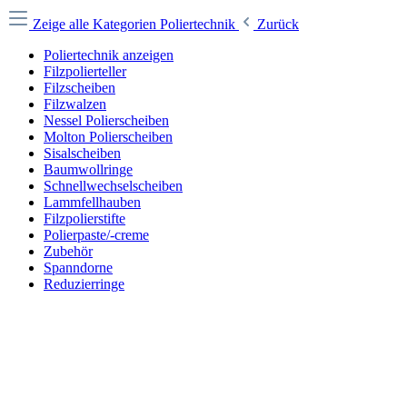
Zeige alle Kategorien
Poliertechnik
Zurück
Poliertechnik anzeigen
Filzpolierteller
Filzscheiben
Filzwalzen
Nessel Polierscheiben
Molton Polierscheiben
Sisalscheiben
Baumwollringe
Schnellwechselscheiben
Lammfellhauben
Filzpolierstifte
Polierpaste/-creme
Zubehör
Spanndorne
Reduzierringe